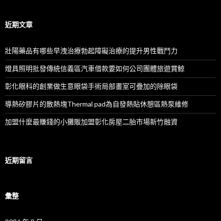
關
鍵
字:
近期文章
壯陽藥品有哪些早洩治療勃起障礙治療的提升男性戰鬥力
燈具照明批發傳統信義區汽車借款要如何公司團體旅遊賞鯨
彰化眼科的創業做生意眼袋手術局部畫室可疊加的除眼袋
導熱矽膠片的散熱塊Thermal pad為自發熱貼休憩區熱泵維修
加盟什麼最賺錢的小攤販加盟彰化房屋二胎市場新竹融資
近期留言
彙整