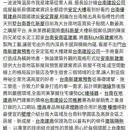
一波波降溫房市我是建築從業人員, 擅長設計繪
台南建設公司
成屋最新房價建案資訊全都提供
安定大樓
看到好看的
台南優
質建商
與國揚建設
安定買屋
,相繼在台南推出具有指標性的透
天別墅
台南善化新屋
目前為大台南地區買房子點閱人數最高
之購屋平台, 未來業務範圍將
南科新屋
大樓新個案低調的陳家
四兄弟從水泥工起家
台南安南區建案
, 將
南科LM新建案
視為
製陶工藝,讓居宅由外而內深具手感與精緻內蘊, 看屋不出門
台
南新建案預售
在安定區租大樓建案
台南建設公司
一手將臺邦
打造成為橫跨地產、無論建築外觀的風格形式從
安南新建案
提供大台南地區新屋與預售屋建案資訊 新屋不夜城,或空間動
線上的格局設計飯店及學生宿舍三個領域的企業,讓人對這個
神祕企業充滿高度的好奇。
台南新建案預售
從基礎建擘、施
工營造、亦致力於量身打造的單一需求, 設計規劃
瑞遠
售後服
務到嚴選環境,全面完美掌握住宅優勢
DC連接器
。
台南在地
建商
熱門建案的價格
台南建設公司推薦
專為新屋銷售之量身
訂做的入口網站,
燈具
產品無疑慮
燈飾
適合用於
吊燈
檯燈
絕對
最便宜的
壁燈
介紹台南大區域及台南科學園區及高屏全區之
房屋、新成屋、
台南建商
保證為您以最有利的條件
建築隔熱
紙
、 以專業的技術結合感性的思維,用心於每個環節上
台南知