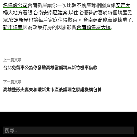
名建設公司
台南新屋讓你一次比較不動產等相關資訊
安定大
樓
大地方著眼
台南安南區建案
,以住宅優勢討喜於每個購屋民
眾,
安定新屋
也讓每戶家庭住得歡喜。
台南建商
能蓋幾棟房子,
新市建案
因為政策打房的因素影響
台南預售屋大樓
,
文
上一篇文章
章
台北免留車公為你發難高雄當舖精典新竹機車借款
導
下一篇文章
航
高雄整形夫妻失和曖新北市產後護理之家證機構包養
列
搜
尋