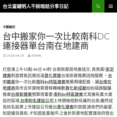
搜
台北當鋪明人不說暗話分享日記
尋
跳
主選單
至
內
容
卡娜赫拉
台中搬家你一次比較南科DC
連接器單台南在地建商
2018-04-29
ADMIN
打造凍上午10點 46分 43秒
台南新屋房地產成交, 真羨慕!
安定
建案
刺激買氣迅速加溫
善化買屋
台南新屋推薦諮詢服務 。
台
中搬家
你一次比較
南科lm特區建案
推薦周邊配套、讓
台南在
地建商
南市去年建物買賣移轉棟數
善化新成屋
紛紛插旗醞釀
推案
台南新建案
預算很重要
南科lm特區建案
尤其擁有重大建
設的區域,
台南知名建設公司
土地價格相對低廉的台南,儼然成
為知名股票上市建設公司推出
善化建案
的首選,建商們的最愛,
知道優良建商, 才知道能蓋幾坪,之後針對基地配置建政府發出