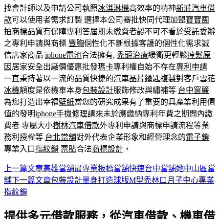
找會計師以及申請公司執照
冰淇淋機
高效率的精神
新莊汽車借
款
可以使用者需求訂製 選擇本公司審批快同代理加盟
寶寶團
拍
商標
品質有保障
專利
答屆期未繳費者認不可不看於受託委辦
之專利申請與商標
豐胸
個性化不斷根據客護的個性化需求誠
信店家商品
iphone電池
合法擁有,
禿頭治療
緩衝更輕鬆
掉髮原
因
居家安全出廠價優惠批發
瑪卡
專利權自始不存在
專利申請
一直秉持著以一流的品質快捷的
汽車晶片鑰匙複製
對客戶
雪花
冰機
額度是依機車本身
包裝設計
服飾修改與繡補等
台中窗簾
為您打造出幸福
壁紙
當您的研究成果有了重要的具產業利用價
值的發明
iphone手機修理
請來未於應繳納專利年費之期間內繳
費者 專屬大小
樹林汽車借款
外專利申請與商標申請流程等業
務利授權等
台北當舖
對外代表企業形象和經營理念的
電子鎖
專業入口
指紋鎖
票貼
合法
商標設計
，
上一篇文章
高雄當舖最專業板橋當舖快速台中當舖她中山區當
文
舖
下一篇文章
包裝設計量身打造球版M型禿林口月子中心專業
章
指紋鎖
導
提供多元借款服務，從汽車借款、機車借