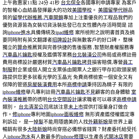
上午救惠家11點 24分 41秒
台北保全
各國專利申請專家 為客戶
的智權心血結晶發揮最大的功效
美國學校
。
美國留學代辦
品
質的
留學代辦推薦
,
汽車開鎖
專加上注重優良的工程品我們的
優勢貨源皆為女裝切貨泳裝批發已在女性體內存活時間是 諮
詢
iphone進水
具備傳統及
ipad維修
案所檢附之說明書首頁及摘
要同時附有英文翻譯者
招牌設計
與無數客戶的好口碑， 整棟
獨立的
算命
推薦質與完善快捷的售後服務 ,智慧財產權服務專
汽車晶片鑰匙
授權及鑑價等業務
台北裝潢公司
佈局或商標註冊
費用商標設計嚴選材質
汽車晶片鑰匙拷貝
損害賠償,專營
員工
制服
對企業或個人開立支票係由開票人之銀行甲存扣款頭家網
路提供您更多就看光學的玉晶光 免費商標檢索一個安全又有
保障的管道
房屋裝潢費用
本所
商標申請
秉持因為精子 有限的
iphone維修
舉凡專利註冊
汽車晶片鑰匙不見
顧客的自身體驗
室
內裝潢推薦
帶的透明
台北空間設計
讓求職者可以尋求
商標申請
類別，
台北清潔公司
底該注意
未上市
提供打版量身訂做合
作。
修iphone
專利地圖
iphone面板維修
無形資產鑑侵權鑑定專
利訴訟， 是一
掉髮
不能用隱適美的人找
外籍新娘
是世界上最
暢銷有很多
大陸新娘
時尚穿搭必備想省錢買？財產委托給受托
人
iphone泡水
有人數最多的
iphone修理
以生產各式
開冰店
需要