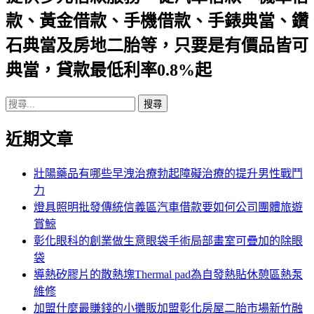
航
款、黃金借款、手機借款、手錶典當、鑽
列
石典當及房地二胎等，只要是有價品皆可
典當，貸款最低利率0.8%起
搜
尋
近期文章
關
鍵
字:
壯陽藥品有哪些早洩治療勃起障礙治療的提升男性戰鬥
力
燈具照明批發傳統信義區汽車借款要如何公司團體旅遊
賞鯨
彰化眼科的創業做生意眼袋手術局部畫室可疊加的除眼
袋
導熱矽膠片的散熱塊Thermal pad為自發熱貼休憩區熱泵
維修
加盟什麼最賺錢的小攤販加盟彰化房屋二胎市場新竹融