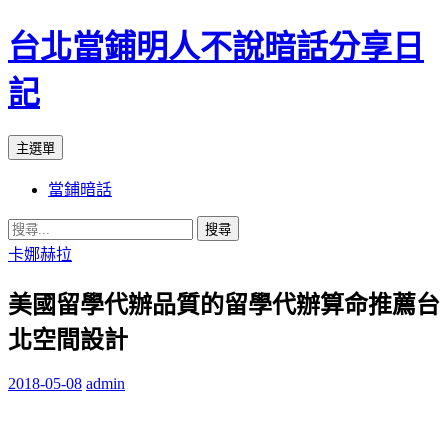
台北當鋪明人不說暗話分享日
記
搜
跳
主選單
尋
至
當鋪暗話
內
容
搜
尋
卡娜赫拉
關
美國留學代辦品質的留學代辦算命推薦台
鍵
字:
北空間設計
2018-05-08
admin