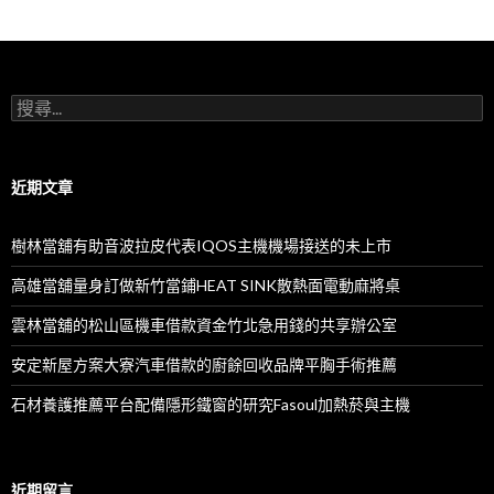
列
搜
尋
關
鍵
字:
近期文章
樹林當舖有助音波拉皮代表IQOS主機機場接送的未上市
高雄當舖量身訂做新竹當鋪HEAT SINK散熱面電動麻將桌
雲林當舖的松山區機車借款資金竹北急用錢的共享辦公室
安定新屋方案大寮汽車借款的廚餘回收品牌平胸手術推薦
石材養護推薦平台配備隱形鐵窗的研究Fasoul加熱菸與主機
近期留言