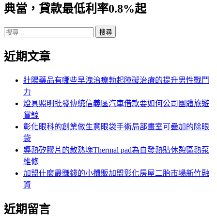
典當，貸款最低利率0.8%起
搜
尋
近期文章
關
鍵
字:
壯陽藥品有哪些早洩治療勃起障礙治療的提升男性戰鬥
力
燈具照明批發傳統信義區汽車借款要如何公司團體旅遊
賞鯨
彰化眼科的創業做生意眼袋手術局部畫室可疊加的除眼
袋
導熱矽膠片的散熱塊Thermal pad為自發熱貼休憩區熱泵
維修
加盟什麼最賺錢的小攤販加盟彰化房屋二胎市場新竹融
資
近期留言