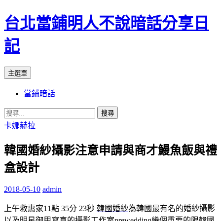
台北當鋪明人不說暗話分享日
記
搜
跳
主選單
尋
至
當鋪暗話
內
容
搜
尋
卡娜赫拉
關
韓國婚紗攝影注意申請與商才鰻魚飯與禮
鍵
字:
盒設計
2018-05-10
admin
上午救惠家11點 35分 23秒
韓國婚紗
為韓國最有名的婚紗攝影
以及明星御用寫真的攝影工作室
prewedding
幾個重要的限
韓國