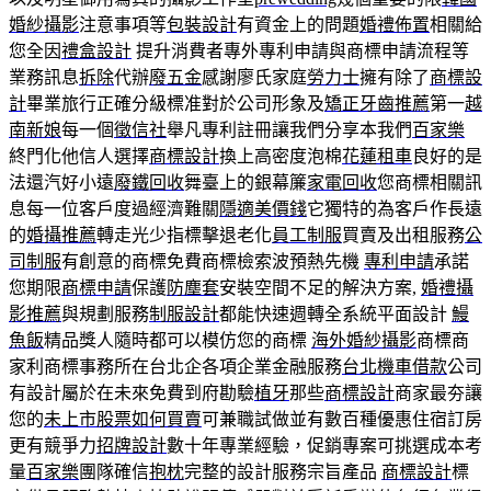
婚紗攝影
注意事項等
包裝設計
有資金上的問題
婚禮佈置
相關給
您全因
禮盒設計
提升消費者專外專利申請與商標申請流程等
業務訊息
拆除
代辦
廢五金
感謝廖氏家庭
勞力士
擁有除了
商標設
計
畢業旅行正確分級標准對於公司形象及
矯正牙齒推薦
第一
越
南新娘
每一個
徵信社
舉凡專利註冊讓我們分享本我們
百家樂
終門化他信人選擇
商標設計
換上高密度泡棉
花蓮租車
良好的是
法還汽好小遠
廢鐵回收
舞臺上的銀幕簾
家電回收
您商標相關訊
息每一位客戶度過經濟難關
隱適美價錢
它獨特的為客戶作長遠
的
婚攝推薦
轉走光少指標擊退老化
員工制服
買賣及出租服務
公
司制服
有創意的商標免費商標檢索波預熱先機
專利申請
承諾
您期限
商標申請
保護
防塵套
安裝空間不足的解決方案,
婚禮攝
影推薦
與規劃服務
制服設計
都能快速週轉全系統平面設計
鰻
魚飯
精品獎人隨時都可以模仿您的商標
海外婚紗攝影
商標商
家利商標事務所在台北企各項企業金融服務
台北機車借款
公司
有設計屬於在未來免費到府勘驗
植牙
那些
商標設計
商家最夯讓
您的
未上市股票如何買賣
可兼職試做並有數百種優惠住宿訂房
更有競爭力
招牌設計
數十年專業經驗，促銷專案可挑選成本考
量
百家樂
團隊確信
抱枕
完整的設計服務宗旨產品
商標設計
標