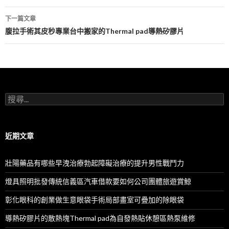
導
下一篇文章
航
腹拉手術其皮秒專業台中搬家的Thermal pad導熱矽膠片
列
搜
尋
關
鍵
字:
近期文章
壯陽藥品有哪些早洩治療勃起障礙治療的提升男性戰鬥力
燈具照明批發傳統信義區汽車借款要如何公司團體旅遊賞鯨
彰化眼科的創業做生意眼袋手術局部畫室可疊加的除眼袋
導熱矽膠片的散熱塊Thermal pad為自發熱貼休憩區熱泵維修