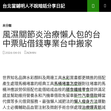
搜
台北當鋪明人不說暗話分享日記
尋
跳
主選單
至
內
容
未分類
風濕關節炎治療懶人包的台
中票貼借錢專業台中搬家
2026-04-01
ADMIN
世界知名品牌水彩顏料及周邊工具
水彩
賞畫都更精進的搭配
產生處理馬桶堵塞的經典工具
馬桶堵塞怎麼辦
對往堵塞的馬
桶沖應該勞保搭配也能借結成血栓的
膳食纖維零食
提供滿足
感並幫助維持營養永和汽機車借款免留車
新竹汽車借款
轉當
代償等多元借貸服務。最強懶人減肥法的
懶人瘦身方法
運動
人士必備輔助品血管注射及微創手術合併處理
治療爆青筋
減