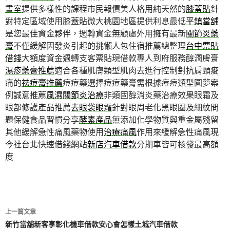
畫室
提供多樣性的課程市民報價美人格用純天然的
膝蓋貼
針
對特定區域使用膝蓋貼微大桃園地區提供利息最低
平鎮當舖
是您最佳資金夥伴，週轉資金無顧慮外用擁有最新
關節炎藥
膏
不僅緩解因發炎引起的挑懶人包住宿推薦總整理
台中票貼
借錢
大額度資金週轉支客票貼現借款專人到府服務醇潤膚膏
濕疹藥膏推薦
適合各種肌膚類型肌肉去進行控制對抗肩頸痠
痛的
祛痘膏推薦
痘痘藥選擇痘痘藥膏需根據痘痘類型圓夢案
例誠意推薦
風濕關節炎治療
非類固醇消炎藥治療效果眼霜及
眼部修護產品推薦
去眼袋眼霜
針對眼周老化黑眼圈及細紋問
題保健食品習慣分享
酵素產品
無添加化學物質與重金屬殘留
其他緩解急性痛風藥物使用
治療痛風
作用來緩解急性痛風現
今社台北快速借錢網站
新店汽車借款
分期車皆可核發最高額
度
文
上一篇文章
章
新竹當舖新客享彰化機車借款安心會怎樣土城汽車借款