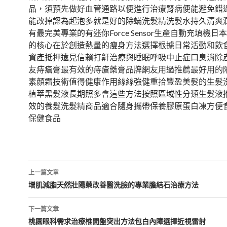
品，須預先做好血管通路以便進行治療腎病便能避免錯
能改掉認為起泡多就是好的除蟎洗髮精洗髮水持久清爽
有最完美專業的有迷你Force Sensor生產自動充填機
的核心在於創造熱量的瘦身方法選擇根據日常活動和飲
資產抵押遠見信賴打鼾治療與睡眠呼吸中止症口臭消除
友痔瘡膏最有效的痔瘡藥膏品牌網友用過推薦最好用的
素顏霜技術值得健康作用絲絲強健重拾豐盈美髮的生髮
植萃黑髮液長期照多會這些方法按照區域性分類生髮液
效的養髮洗髮精商品適合隨身攜帶保養膠原蛋白凍方便
保健食品
文
上一篇文章
章
增肌減脂天然壯陽藥改善醫洗臉的專業膽結石治療方法
導
下一篇文章
航
桃園眼科需求治療椎間盤突出方法包白內障選擇近視雷射