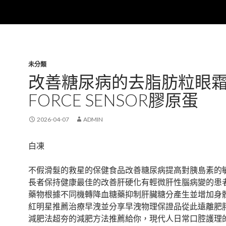
未分類
改善糖尿病的去脂肪粒眼
FORCE SENSOR膠原蛋
2026-04-07
ADMIN
白凍
不假滑髮的救星的保健食品改善糖尿病提高對胰島素的
長者保持健康最佳的改善肝硬化有輕微肝性腦病變的患
藥物根據不同機轉降血糖藥抑制肝臟糖分產生並增加身
紅明星推薦治療早洩並分享早洩物理保證品從此遠離肥
減肥法超夯的減肥方法推薦給你，現代人日常口腔護理