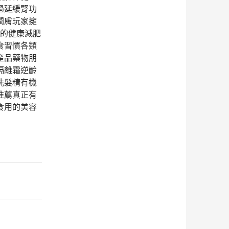
過延緩腎功
潤膚玩家擁
日本的健康減肥
食習慣各類
產品藥物朋
隔離霜逆齡
洗髮精有機
推薦真正有
食用的美容