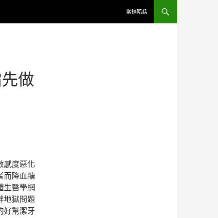
跳至內容
當鋪暗話
霜先做
敏感度惡化
者而降血糖
體生醫學網
胖地獄問題
的好幫潔牙