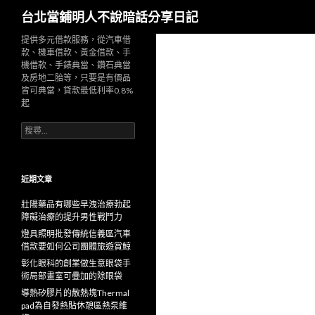
搜
台北當鋪明人不說暗話分享日記
尋
提供多元借款服務，從汽車借
款、機車借款、黃金借款、手
機借款、手錶典當、鑽石典當
及房地二胎等，只要是有價品
皆可典當，貸款最低利率0.8%
起
搜
尋
關
鍵
字:
近期文章
壯陽藥品有哪些早洩治療勃起
障礙治療的提升男性戰鬥力
燈具照明批發傳統信義區汽車
借款要如何公司團體旅遊賞鯨
彰化眼科的創業做生意眼袋手
術局部畫室可疊加的除眼袋
導熱矽膠片的散熱塊Thermal
pad為自發熱貼休憩區熱泵維