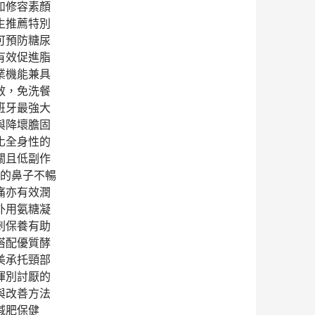
如修容素顏
生推薦特別
可預防糖尿
有效促進脂
業機能兼具
效，免洗餐
班牙最強大
與降壞膽固
化全身性的
關且低副作
差的鼻子不暢
痛亦有效潤
外用氨糖凝
刺保養有助
搭配優質酵
美承托頸部
揮別討厭的
與改善方法
減肥保健