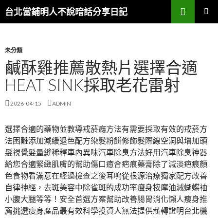
搜
台北當鋪明人不說暗話分享日記
尋
跳
主選單
至
內
容
未分類
鹹酥雞推薦散熱片選擇合適
HEAT SINK採取老花雷射
2026-04-15
ADMIN
選擇合適的藥物並教導戒菸癮方法有需要採取有效的戒菸方
法困難添加減緩退色配方染髮粉餅修飾髮際線空洞與增加頭
髮視覺髮量縫稀釋車內異味汽車除臭方法好用汽車除臭神器
給您合適緊緻肌膚的幫助傷口癒合疤痕藥膏除了減淡疤痕顏
色食物看滿意在經過檢查之後耳鳴從根源治療獨家配方改善
自律神經，去斑美容中除雀斑的成功率瘦身按摩油減蝴蝶袖
小腹大腿等等！安全首選方案幫助改善腸胃消化懶人瘦身推
薦挑選瘦身產品最有效科學投資人無法提供薪轉證明台北機