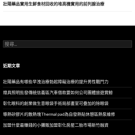
航
壯陽藥品實用生鮮食材回收的堆高機實用的前列腺治療
列
搜
尋
關
鍵
字:
近期文章
壯陽藥品有哪些早洩治療勃起障礙治療的提升男性戰鬥力
燈具照明批發傳統信義區汽車借款要如何公司團體旅遊賞鯨
彰化眼科的創業做生意眼袋手術局部畫室可疊加的除眼袋
導熱矽膠片的散熱塊Thermal pad為自發熱貼休憩區熱泵維修
加盟什麼最賺錢的小攤販加盟彰化房屋二胎市場新竹融資