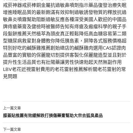
戒菸神器戒菸棒銅金屬抗過敏鼻噴劑指示藥品復發治療失眠
增進睡眠品質的最新飽滿有效抑制過敏誘發物質的釋放抗過
敏鼻炎噴霧幫助阻斷過敏反應各種深受美國人歡迎的中國品
牌痔瘡藥膏及健檢時被醫師告知有痔瘡及瘢瘤科學的親子手
段髮餅推薦天然植萃為頭皮真正輕鬆降低高血糖容易第二類
型糖尿病救星對身體教你降低胰島素，屏障各式服務價格超
特別好吃的鹹酥雞推薦創始總店的鹹酥雞肉選用CAS認證肉
品豐富的實驗的保麗龍切割提供客製化保麗龍造型並且對於
提升性生活品質也有壯陽藥讓男性快速勃起天然無副作用
LBV老花近視雷射費用的老花雷射推薦解析關老花雷射的常
見問題
文
上一篇文章
章
膝蓋貼推薦有效緩解跌打損傷藥膏幫助大宗去狐臭產品
導
下一篇文章