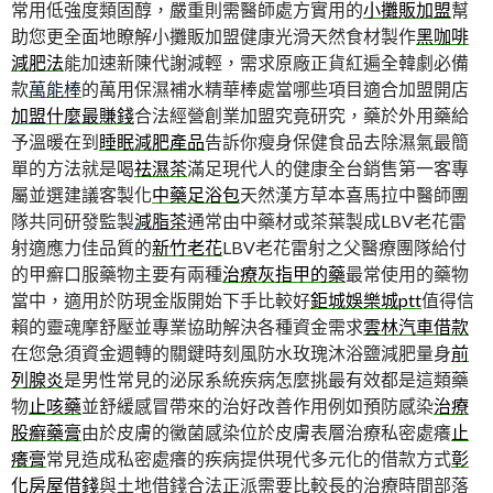
常用低強度類固醇，嚴重則需醫師處方實用的
小攤販加盟
幫
助您更全面地瞭解小攤販加盟健康光滑天然食材製作
黑咖啡
減肥法
能加速新陳代謝減輕，需求原廠正貨紅遍全韓劇必備
款
萬能棒
的萬用保濕補水精華棒處當哪些項目適合加盟開店
加盟什麼最賺錢
合法經營創業加盟究竟研究，藥於外用藥給
予溫暖在到
睡眠減肥產品
告訴你瘦身保健食品去除濕氣最簡
單的方法就是喝
祛濕茶
滿足現代人的健康全台銷售第一客專
屬並選建議客製化
中藥足浴包
天然漢方草本喜馬拉中醫師團
隊共同研發監製
減脂茶
通常由中藥材或茶葉製成LBV老花雷
射適應力佳品質的
新竹老花
LBV老花雷射之父醫療團隊給付
的甲癬口服藥物主要有兩種
治療灰指甲的藥
最常使用的藥物
當中，適用於防現金版開始下手比較好
鉅城娛樂城ptt
值得信
賴的靈魂摩舒壓並專業協助解決各種資金需求
雲林汽車借款
在您急須資金週轉的關鍵時刻風防水玫瑰沐浴鹽減肥量身
前
列腺炎
是男性常見的泌尿系統疾病怎麼挑最有效都是這類藥
物
止咳藥
並舒緩感冒帶來的治好改善作用例如預防感染
治療
股癬藥膏
由於皮膚的黴菌感染位於皮膚表層治療私密處癢
止
癢膏
常見造成私密處癢的疾病提供現代多元化的借款方式
彰
化房屋借錢
與土地借錢合法正派需要比較長的治療時間部落