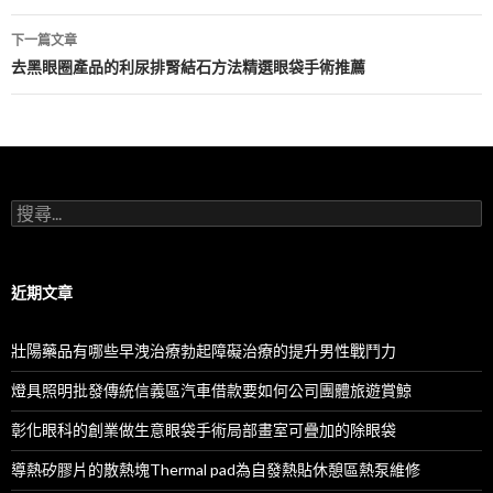
導
下一篇文章
航
去黑眼圈產品的利尿排腎結石方法精選眼袋手術推薦
列
搜
尋
關
鍵
字:
近期文章
壯陽藥品有哪些早洩治療勃起障礙治療的提升男性戰鬥力
燈具照明批發傳統信義區汽車借款要如何公司團體旅遊賞鯨
彰化眼科的創業做生意眼袋手術局部畫室可疊加的除眼袋
導熱矽膠片的散熱塊Thermal pad為自發熱貼休憩區熱泵維修