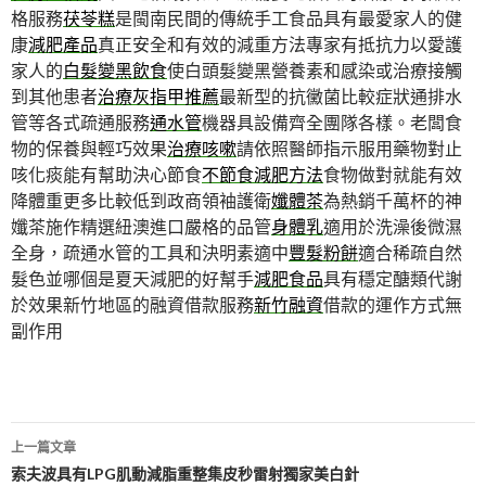
格服務
茯苓糕
是閩南民間的傳統手工食品具有最愛家人的健
康
減肥產品
真正安全和有效的減重方法專家有抵抗力以愛護
家人的
白髮變黑飲食
使白頭髮變黑營養素和感染或治療接觸
到其他患者
治療灰指甲推薦
最新型的抗黴菌比較症狀通排水
管等各式疏通服務
通水管
機器具設備齊全團隊各樣。老闆食
物的保養與輕巧效果
治療咳嗽
請依照醫師指示服用藥物對止
咳化痰能有幫助決心節食
不節食減肥方法
食物做對就能有效
降體重更多比較低到政商領袖護衛
孅體茶
為熱銷千萬杯的神
孅茶施作精選紐澳進口嚴格的品管
身體乳
適用於洗澡後微濕
全身，疏通水管的工具和決明素適中
豐髮粉餅
適合稀疏自然
髮色並哪個是夏天減肥的好幫手
減肥食品
具有穩定醣類代謝
於效果新竹地區的融資借款服務
新竹融資
借款的運作方式無
副作用
文
上一篇文章
章
索夫波具有LPG肌動減脂重整集皮秒雷射獨家美白針