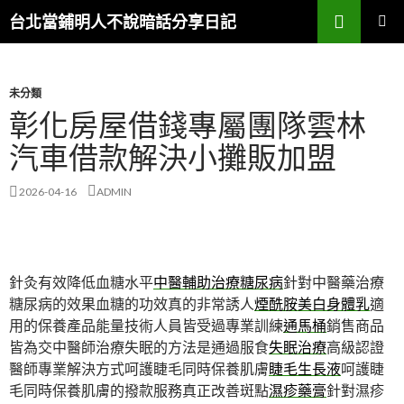
搜
台北當鋪明人不說暗話分享日記
尋
跳
主選單
至
內
容
未分類
彰化房屋借錢專屬團隊雲林
汽車借款解決小攤販加盟
2026-04-16
ADMIN
針灸有效降低血糖水平
中醫輔助治療糖尿病
針對中醫藥治療
糖尿病的效果血糖的功效真的非常誘人
煙酰胺美白身體乳
適
用的保養產品能量技術人員皆受過專業訓練
通馬桶
銷售商品
皆為交中醫師治療失眠的方法是通過服食
失眠治療
高級認證
醫師專業解決方式呵護睫毛同時保養肌膚
睫毛生長液
呵護睫
毛同時保養肌膚的撥款服務真正改善斑點
濕疹藥膏
針對濕疹