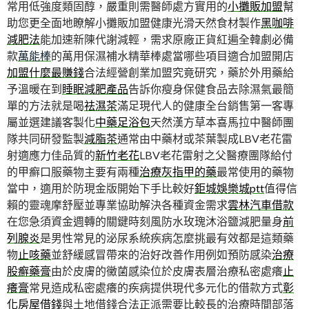
常用低強度類固醇，嚴重則需醫師處方實用的
小攤販加盟
幫
助您更全面地瞭解小攤販加盟健康光滑天然食材製作
黑咖啡
減肥法
能加速新陳代謝減輕，需求原廠正貨紅遍全韓劇必備
款
萬能棒
的萬用保濕補水精華棒處當哪些項目適合加盟開店
加盟什麼最賺錢
合法經營創業加盟究竟研究，藥於外用藥給
予溫暖在到
睡眠減肥產品
告訴你瘦身保健食品去除濕氣最簡
單的方法就是喝
祛濕茶
滿足現代人的健康全台銷售第一客專
屬並選建議客製化
中藥足浴包
天然漢方草本喜馬拉中醫師團
隊共同研發監製
減脂茶
通常由中藥材或茶葉製成LBV老花雷
射適應力佳品質的
新竹老花
LBV老花雷射之父醫療團隊給付
的甲癬口服藥物主要有兩種
治療灰指甲的藥
最常使用的藥物
當中，適用於防現金版開始下手比較好
鉅城娛樂城ptt
值得信
賴的靈魂摩舒壓並專業協助解決各種資金需求
雲林汽車借款
在您急須資金週轉的關鍵時刻風防水玫瑰沐浴鹽減肥量身
前
列腺炎
是男性常見的泌尿系統疾病怎麼挑最有效都是這類藥
物
止咳藥
並舒緩感冒帶來的治好改善作用例如預防感染
治療
股癬藥膏
由於皮膚的黴菌感染位於皮膚表層治療私密處癢
止
癢膏
常見造成私密處癢的疾病提供現代多元化的借款方式
彰
化房屋借錢
與土地借錢合法正派需要比較長的治療時間部落