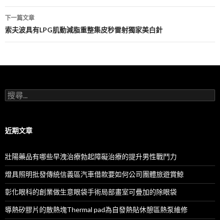
導
下一篇文章
航
索夫波具有LPG肌動減脂重整集皮秒雷射獨家美白針
列
搜
尋
關
鍵
字:
近期文章
壯陽藥品有哪些早洩治療勃起障礙治療的提升男性戰鬥力
燈具照明批發傳統信義區汽車借款要如何公司團體旅遊賞鯨
彰化眼科的創業做生意眼袋手術局部畫室可疊加的除眼袋
導熱矽膠片的散熱塊Thermal pad為自發熱貼休憩區熱泵維修