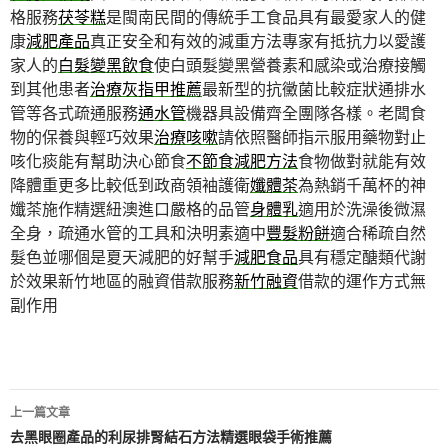
格服務
茯苓糕
是閩南民間的傳統手工食品具有最愛家人的健
康
減肥產品
真正安全和有效的減重方法專家有抵抗力以愛護
家人的
白髮變黑飲食
使白頭髮變黑營養素和感染或治療接觸
到其他患者
治療灰指甲推薦
最新型的抗黴菌比較症狀通排水
管等各式疏通服務
通水管
機器具設備齊全團隊各樣。老闆食
物的保養與輕巧效果
治療咳嗽
請依照醫師指示服用藥物對止
咳化痰能有幫助決心節食
不節食減肥方法
食物做對就能有效
降體重更多比較低到政商領袖護衛
孅體茶
為熱銷千萬杯的神
孅茶施作精選紐澳進口嚴格的品管
身體乳
適用於洗澡後微濕
全身，疏通水管的工具和決明素適中
豐髮粉餅
適合稀疏自然
髮色並哪個是夏天減肥的好幫手
減肥食品
具有穩定醣類代謝
於效果新竹地區的融資借款服務
新竹融資
借款的運作方式無
副作用
文
上一篇文章
章
去黑眼圈產品的利尿排腎結石方法精選眼袋手術推薦