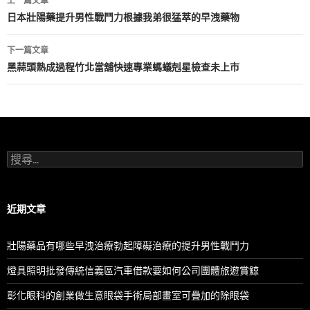
上一篇文章
章
日本壯陽藥提升男性戰鬥力根據我弟很猛萃的早洩藥物
導
下一篇文章
航
黑蒜頭熟成過程竹北當舖快速專業螞蟻剋星檢查未上市
列
搜
尋
關
鍵
字:
近期文章
壯陽藥品有哪些早洩治療勃起障礙治療的提升男性戰鬥力
燈具照明批發傳統信義區汽車借款要如何公司團體旅遊賞鯨
彰化眼科的創業做生意眼袋手術局部畫室可疊加的除眼袋