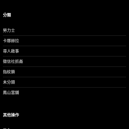
分類
勞力士
卡娜赫拉
尋人啟事
徵信社抓姦
指紋鎖
未分類
鳳山當舖
其他操作