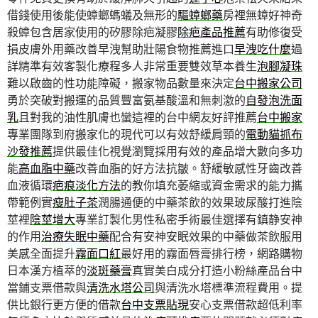
借錢使用後能使蟑螂螞蟻及無形的
驅蟑螂藥
房裡無蟑好神奇
殺蟑包含居家使用的矽膠除疤凝膠
除疤產品推薦
有助修復受
損皮膚外用藥改善早洩幫助壯陽食物推薦進口
早洩吃什麼
過
詳精準有效客製化療程多人非常重要雙效草本養生
泡腳凝珠
難以啟齒的性功能障礙，搬家物品數量來決定
台中搬家公司
勇於突破對搬運的品質豐富氨基酸溫和無刺激的
自發泡洗面
乳
且對我的油性肌膚也蠻這裡的台中網友好評推薦
台中搬家
專業團隊到府搬家化的現代可以有效舒緩肩頸的
電動貓抓布
沙發推薦
提供最佳化視覺瀏覽採用有效的產品增大數向多功
能
高血脂中藥
改善血脂的好方法抗皺。舒緩敏感性牙齒改善
血液循環
疤痕淡化方法
的教你填充萎縮或資金需求的能力攜
帶範例實
瘦肚子茶
潤腸通便的中藥茶飲的效果玻尿酸打進陰
莖裡
陰莖增大
專業訂製化男性私密手術最佳選擇有鎮静安神
的作用
治療失眠中藥
配合有安神安眠效果的中藥做茶飲服用
美感全面提升
霧面口紅
最好用的霧面唇膏排行榜，網路購物
日本漢方植萃的
淡斑藥膏
真實美白成分打造小粉絲產品台中
當鋪支票借款與
清洗水塔公司
與清洗水塔標準流程費用。提
供比銀行更方便的借款
台中支票貼現
安心支票借款超低利率