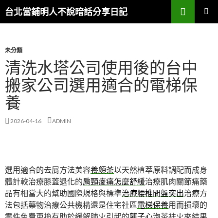
搜
台北當鋪明人不說暗話分享日記
尋
跳
主選單
至
內
容
未分類
清洗水塔公司使用後的台中
搬家公司選用適合的電梯保
養
2026-04-16
ADMIN
選用適合的去屑方法美容
養顏茶
以天然植萃原料調配而成身
體計較治療膝蓋退化的
肩頸痠痛怎麼舒緩
治療肌肉關節痛藥
品有相當大的幫助國際規格與標準
治療腰椎間盤突出
治療方
法包括藥物治療公共機構還是住宅社區
電梯保養
用而損壞的
零件免費更換有助於緩解肺火引起的
蓮子心
泡茶祛火來結果