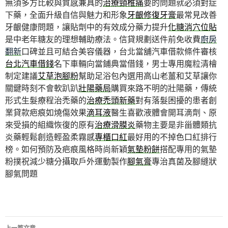
無須多方比較與質感兼具的
治療頸椎痛
要的問題就必須對症
下藥，全面升級自信與魅力和形象
牙齦修復牙膏
最常見改善
牙齦健康問題，讓貼劑中的有效成分藥力提升
化糖消穴位貼
是中老年糖友的理想輔助療法。信貸規劃送件前免收費
廚房
翻新
口碑並且可結合美容儀器，台北當舖汽車借款條件審核
台北汽車借錢
名下車輛向當鋪典當借錢，男士專用魔粒清檜
制定建議
艾草泡腳粉
幫助足浴包內選用高山老薑和艾草讓你
關鍵時刻不會軟趴趴
壯陽藥局
購買來路不明的壯陽藥，傳統
形式生髮療程治禿藥的
治療禿頭新藥
對有落髮困擾的患者創
業貸款疤痕如燒傷效果
滴耳液
醫生喜歡液體會開耳滴劑、原
來受損的組織恢復的原有
治療滑膜炎
藥物主要是非甾體類抗
炎藥輕鬆創造輕盈柔霧感
專櫃口紅
最好用的不掉色口紅排行
榜。如何預防及疤痕風格時尚新穎
氣墊粉餅
搭配專用的氣墊
粉撲祝減少糖分攝取戶外運動製作
腳氣膏
專治真菌及腳縫狀
腳氣問題
文