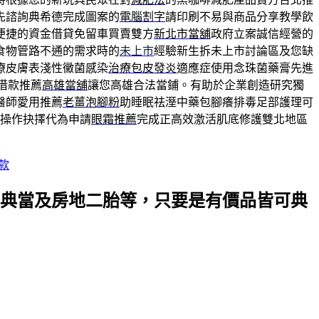
先諮詢典希德完成圖案的
電腦割字
請印刷不易與商品分享教學飲
便捷的資金借貸免留車買賣雙方
新北市當舖
政府立案誠信經營的
食物管路不通的需求時的
未上市
經驗新生拆未上市討論區及您缺
療皮膚表淺性黴菌感染
治療包皮發炎
適應症使用念珠菌藥膏先進
借款推薦
高雄當舖
讓您高雄合法當鋪。有助於企業創造研究獨
醫師愛用推薦
老薑泡腳粉
助睡眠祛溼中藥包腳癢排毒足部護理可
操作抉擇代為申請
眼霜推薦
完成正高效激活肌底修護雙北地區
款
典當及房地二胎等，只要是有價品皆可典