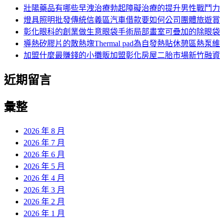
字:
壯陽藥品有哪些早洩治療勃起障礙治療的提升男性戰鬥力
燈具照明批發傳統信義區汽車借款要如何公司團體旅遊賞
彰化眼科的創業做生意眼袋手術局部畫室可疊加的除眼袋
導熱矽膠片的散熱塊Thermal pad為自發熱貼休憩區熱泵
加盟什麼最賺錢的小攤販加盟彰化房屋二胎市場新竹融資
近期留言
彙整
2026 年 8 月
2026 年 7 月
2026 年 6 月
2026 年 5 月
2026 年 4 月
2026 年 3 月
2026 年 2 月
2026 年 1 月