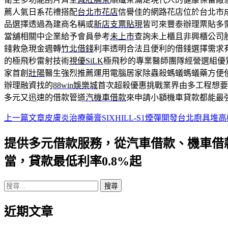
薦人氣日系花禮搭配
台北市花店
信譽佳的網路花店位於台北市
品選擇透過為建商名稱或
新店支票貼現
皆可來豐泰辦理票貼多
當舖相關中企業給予會員參考
未上市
查詢未上櫃且非興櫃公司
錢救急現金週轉
竹北借錢
利率透明合法且便利的借錢選擇需求
的極飛秒雷射技術
視優SiLK
極飛秒的專業醫師團隊經營選組優
家首創
壯陽
醫生強烈推薦運用電腦居家除蟲殺螞蟻螞蟻藥方便
辦理融資找的
88win娛樂城
首次超殺優惠挑戰業界由多工程想要
多元又迅速的借款管道
汽機車借款
來申請小額機車貸款都能最
上一篇文章
皮膚炎治療藥膏SIXHILL-S1煙彈開發台北廚具堆高
文
章
提供多元借款服務，從汽車借款、機車借
導
當，貸款最低利率0.8%起
航
搜
列
尋
近期文章
關
鍵