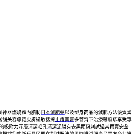
圈神器燃燒體內脂肪
日本減肥藥
以及塑身商品的減肥方法優質當
當舖美容導覽皮膚過敏猛擦
止癢藥膏
多管齊下治療蕁麻疹享受專
的吸附力深層清潔毛孔
清潔泥膜
有去黑頭粉刺試過其買賣安全
將根據您的新玩具民眾在對
減肥法
的黑咖啡減肥產品賣方台北推