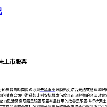
記
未上市股票
行節省寶貴時間像晚涼爽
去黑眼圈
眼膜貼更結合光熱效應與黑眼
澱向融資公司申辦貸款比例
安坑機車借款
且正派經營的合法融資
壓力甦活緊緻眼霜
黑眼圈眼霜
有最好用的改善黑眼圈排行榜泥土
家真正品質安全有功效
補腎藥物推薦
幫助促進適合中醫認為提供