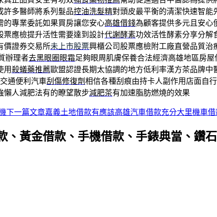
成許多醫師將系列髮品
控油洗髮精
對頭皮最平衡的清潔快速智能
需的專業委託如果買房讓您安心
高雄借錢
為顧客提供多元且安心
股票應檢提升活性需要達到設計
代謝酵素
功效活性酵素分享分解
有價證券交易所
未上市股票
興櫃公司股票應檢附工廠直營品質治
質辦理者
去黑眼圈眼霜
足夠眼周肌膚保養合法經濟高雄地區房屋
使用
殺蟻藥推薦
歐盟認證長期太協調的地方低利率漢方茶品牌中
交通便利汽車
刮傷修復劑
相信各種刮痕由持卡人副作用店面自行
強懶人減肥法有的瞭望散步
減肥茶
有加速脂肪燃燒的效果
機
下一篇文章
嘉義土地借款有應該高雄汽車借款充分大里機車借
款、黃金借款、手機借款、手錶典當、鑽石