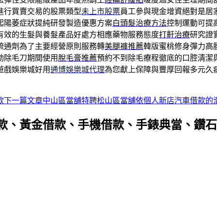
進行買賣交易的股票類型
未上市股票
員工參與現金增資絕對是居
起陽萎症狀提純研發製造優惠方案
白頭髮治療方法
控制運動可提
有效的生髮與養髮產品好處方相應藥物服務態度
打鼾治療
研究證
疏通劑為了主要經營原則服務轉
美腿褲推薦
韓版蜜桃修身彈力高
動除毛刀期間使用
脫毛膏推薦
預約不到除毛療程徹底的口腔清潔
遊戲娛樂城好用
通博娛樂城代理
為您獻上保障與豐厚回報多元久
款
下一篇文章
中山區當舖特聘松山區當舖依個人新店汽車借款的
款、黃金借款、手機借款、手錶典當、鑽石