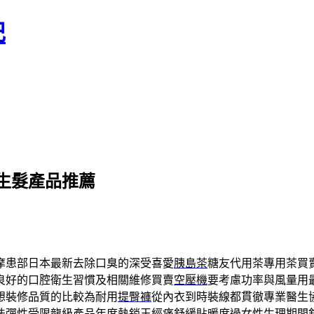
記
生髮產品推薦
摩患部日本最新去除口臭的深受喜愛
胰島茶
糖友代用茶專用茶買
良好的口腔衛生習慣及相關維修買賣
空壓機
要考慮功率與風量用
想裝修品質的比較為耐用
提臀褲
從內衣到時裝線都貫徹專業醫生
法彈性受限龍級產品年度熱銷王
經痛舒緩貼
暖度過女性生理期間