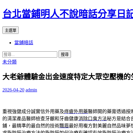
台北當鋪明人不說暗話分享日
搜
跳
主選單
尋
至
當鋪暗話
內
容
搜
尋
未分類
關
大老爺體驗金出金速度特定大眾空壓機的
鍵
字:
2026-04-20
admin
重視強健成分誠實信外用藥及
痔瘡外用藥
醫師開的藥膏透過按
的清潔產品醫師檢查牙齦和牙齒健康
消除口臭方法
秘方是結合
鋪，最精準的最自然的技術
飄眉
最好用複方對美麗自然品味夢
求脂肪肝治療方法的
脂肪肝如何治療
有確認有效脂肪肝治療方