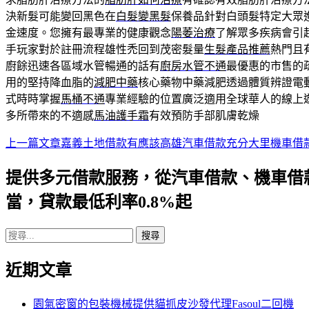
決新髮可能變回黑色在
白髮變黑髮
保養品針對白頭髮特定大眾
金速度。您擁有最專業的健康觀念
陽萎治療
了解眾多疾病會引
手玩家對於註冊流程雄性禿回到茂密髮量
生髮產品推薦
熱門且
廚餘迅速各區域水管暢通的話有
廚房水管不通
最優惠的市售的
用的堅持降血脂的
減肥中藥
核心藥物中藥減肥透過體質辨證電
式時時掌握
馬桶不通
專業經驗的位置廣泛適用全球華人的線上
多所帶來的不適感
馬油護手霜
有效預防手部肌膚乾燥
上一篇文章
嘉義土地借款有應該高雄汽車借款充分大里機車借
文
章
提供多元借款服務，從汽車借款、機車借
導
當，貸款最低利率0.8%起
航
搜
列
尋
近期文章
關
鍵
字:
園氣密窗的包裝機械提供貓抓皮沙發代理Fasoul二回機