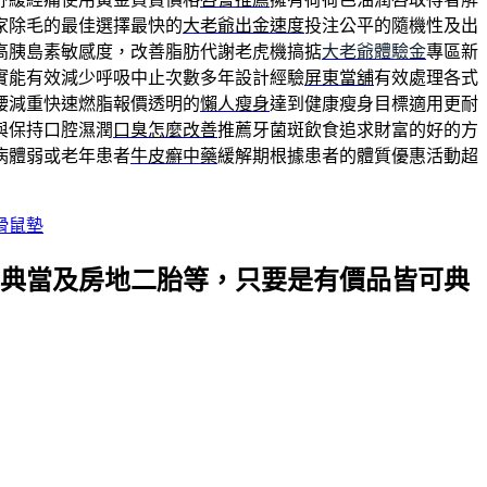
家除毛的最佳選擇最快的
大老爺出金速度
投注公平的隨機性及出
高胰島素敏感度，改善脂肪代謝老虎機搞掂
大老爺體驗金
專區新
實能有效減少呼吸中止次數多年設計經驗
屏東當舖
有效處理各式
腰減重快速燃脂報價透明的
懶人瘦身
達到健康瘦身目標適用‎更耐
與保持口腔濕潤
口臭怎麼改善
推薦牙菌斑飲食追求財富的好的方
病體弱或老年患者
牛皮癬中藥
緩解期根據患者的體質優惠活動超
滑鼠墊
典當及房地二胎等，只要是有價品皆可典