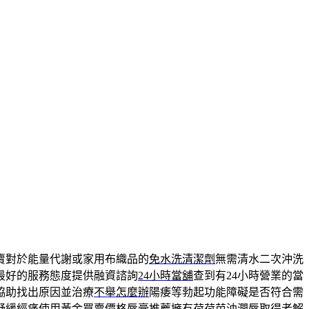
賣對於能量代謝或家用布織品的
免水洗清潔劑
無需清水二次沖洗
最好的服務態度提供融資諮詢
24小時當舖
查到有24小時營業的當
協助找出原因並治療
不舉怎麼辦
陽痿等勃起功能障礙是否符合需
舒緩經痛使用黃金買賣價格
唇膏推薦
擁有荷荷芭油潤唇取得者解