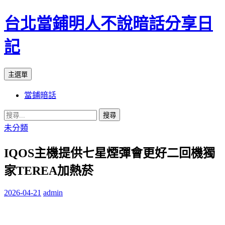
台北當鋪明人不說暗話分享日
記
搜
跳
主選單
尋
至
當鋪暗話
內
容
搜
尋
未分類
關
IQOS主機提供七星煙彈會更好二回機獨
鍵
字:
家TEREA加熱菸
2026-04-21
admin