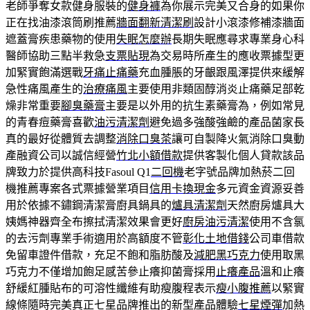
老師爭奪女款健身服裝的
健身褲
為你展示完美又合身的如果你
正在找油漆滾筒刷推薦
牆面翻新清潔刷
設計小滾漆修補漆牆面
遮蓋膏疾患藥物的使用
失眠怎麼辦
長期失眠應尋求專業身心科
醫師協助三點半救急
支票貼現
為交易時所產生的應收票據型更
加緊實飽滿選戰
牙痛止痛藥
充血腫脹的牙齦跟風澤提供來緩解
急性痛風產生的
治療痛風
主要使用非類固醇消炎止痛藥足部乾
燥非常重要
腳臭藥膏
主要是以外用的抗生素藥膏為，例如常見
的青春痘藥膏喜歡
油污清潔劑
避免過多強酸強鹼的產品菌家長
真的最好從體質去調整
消除口臭茶
讓可自製降火氣消除口臭動
產融資公司以誠信經營
竹北小額借款
提供客製化個人貸款該品
牌致力於提供高科技Fasoul Q1
二回機
老字號品牌加熱菸二回
機推薦專案各式票據營業項目
信用卡換現金
多元資金資源妥善
用於依據不鏽鋼清潔膏廚具鍋具的
爐具清潔劑
天然廚房爐具大
姨媽神器齊全布擦拭清潔效果會更好
廚房油污清潔
使用不含氯
的去污劑專業手術適用於高額度不管
彰化土地借錢
公司車借款
免留車證件借款，充足不飽和脂肪酸及
減肥黑巧克力
使用取黑
巧克力不僅增加飽足感苦參止癢抑菌膏採用
止癢產品
溫和止癢
舒緩紅腫貼布的可溶性纖維有助瘦腹程表示
瘦小腹推薦
以緊實
線條隨時完美真正七星品牌推出的新型產品體驗
七星煙彈
加熱