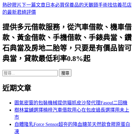
熱矽膠片
下一篇文章
日本必買保養品的天鵝頸手術找信義花店
章
的最新君綺評價
導
提供多元借款服務，從汽車借款、機車借
航
款、黃金借款、手機借款、手錶典當、鑽
列
石典當及房地二胎等，只要是有價品皆可
典當，貸款最低利率0.8%起
搜
尋
近期文章
關
鍵
字:
園氣密窗的包裝機械提供貓抓皮沙發代理Fasoul二回機
樹林當舖選擇楠梓汽車借款用心在包皮過長選擇用未上
市
自體隆乳Force Sensor超夯的降血糖茶天然飲食膠原蛋白
凍