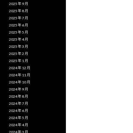
2025 年 9 月
2025 年 8 月
2025 年 7 月
2025 年 6 月
2025 年 5 月
2025 年 4 月
2025 年 3 月
2025 年 2 月
2025 年 1 月
2024 年 12 月
2024 年 11 月
2024 年 10 月
2024 年 9 月
2024 年 8 月
2024 年 7 月
2024 年 6 月
2024 年 5 月
2024 年 4 月
2024 年 3 月