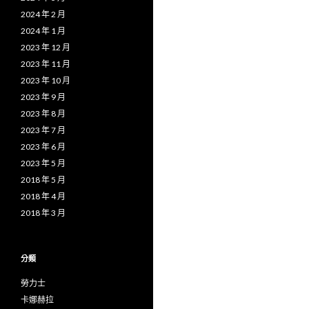
2024 年 2 月
2024 年 1 月
2023 年 12 月
2023 年 11 月
2023 年 10 月
2023 年 9 月
2023 年 8 月
2023 年 7 月
2023 年 6 月
2023 年 5 月
2018 年 5 月
2018 年 4 月
2018 年 3 月
分類
勞力士
卡娜赫拉