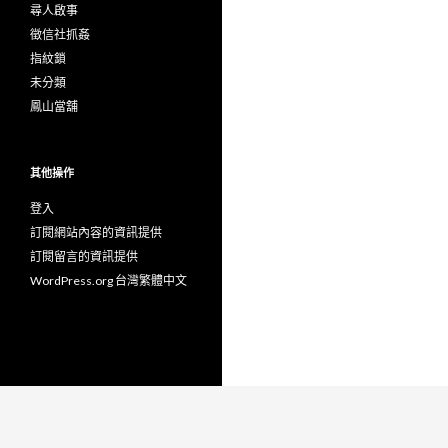
尋人啟事
徵信社抓姦
指紋鎖
未分類
鳳山當舖
其他操作
登入
訂閱網站內容的資訊提供
訂閱留言的資訊提供
WordPress.org 台灣繁體中文