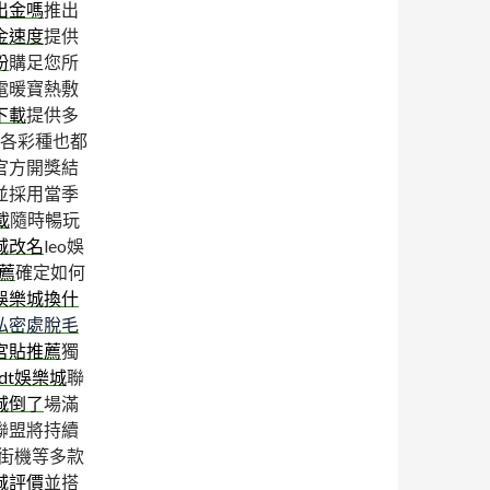
出金嗎
推出
金速度
提供
粉
購足您所
電暖寶熱敷
下載
提供多
各彩種也都
官方開獎結
並採用當季
載
隨時暢玩
城改名
leo娛
薦
確定如何
娛樂城換什
私密處脫毛
宮貼推薦
獨
sdt娛樂城
聯
城倒了
場滿
聯盟將持續
街機等多款
城評價
並搭