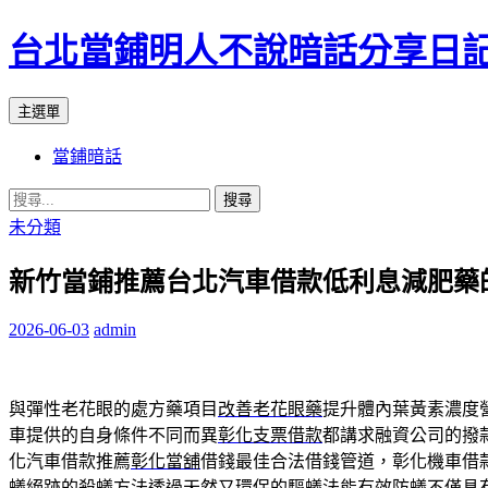
台北當鋪明人不說暗話分享日
搜
跳
主選單
尋
至
當鋪暗話
內
容
搜
尋
未分類
關
新竹當鋪推薦台北汽車借款低利息減肥藥
鍵
字:
2026-06-03
admin
與彈性老花眼的處方藥項目
改善老花眼藥
提升體內葉黃素濃度
車提供的自身條件不同而異
彰化支票借款
都講求融資公司的撥
化汽車借款推薦
彰化當舖
借錢最佳合法借錢管道，彰化機車借
蟻絕跡的
殺蟻方法
透過天然又環保的驅蟻法能有效防蟻不僅具