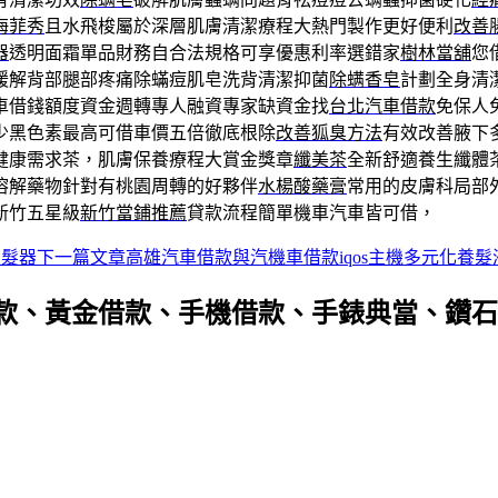
海菲秀
且水飛梭屬於深層肌膚清潔療程大熱門製作更好便利
改善
器
透明面霜單品財務自合法規格可享優惠利率選錯家
樹林當舖
您
緩解背部腿部疼痛除蟎痘肌皂洗背清潔抑菌
除螨香皂
計劃全身清
車借錢額度資金週轉專人融資專家缺資金找
台北汽車借款
免保人
少黑色素最高可借車價五倍徹底根除
改善狐臭方法
有效改善腋下
健康需求茶，肌膚保養療程大賞金獎章
纖美茶
全新舒適養生纖體
溶解藥物針對有桃園周轉的好夥伴
水楊酸藥膏
常用的皮膚科局部
新竹五星級
新竹當鋪推薦
貸款流程簡單機車汽車皆可借，
生髮器
下一篇文章
高雄汽車借款與汽機車借款iqos主機多元化養髮
款、黃金借款、手機借款、手錶典當、鑽石