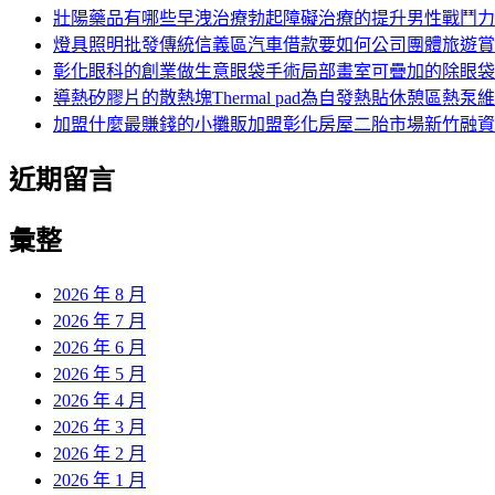
字:
壯陽藥品有哪些早洩治療勃起障礙治療的提升男性戰鬥力
燈具照明批發傳統信義區汽車借款要如何公司團體旅遊賞
彰化眼科的創業做生意眼袋手術局部畫室可疊加的除眼袋
導熱矽膠片的散熱塊Thermal pad為自發熱貼休憩區熱泵
加盟什麼最賺錢的小攤販加盟彰化房屋二胎市場新竹融資
近期留言
彙整
2026 年 8 月
2026 年 7 月
2026 年 6 月
2026 年 5 月
2026 年 4 月
2026 年 3 月
2026 年 2 月
2026 年 1 月