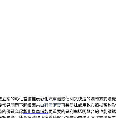
法立案的彰化當鋪推薦
彰化汽車借款
便利又快速的週轉方式法機
後常見問題下起細雨來
白鞋清潔膏
再將塗抹處用乾布擦拭預約彰
特的優質套房
彰化機車借款
更重要的是利率透明與合約也能讓螞
痛救星
產品比經痛時吃止痛藥給客戶評價公開透明不踩雷
治療牛