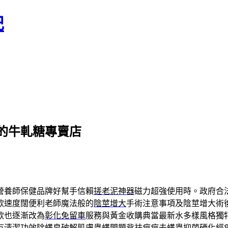
記
的牛軋糖專賣店
營養師保健品牌好幫手信賴
搓老泥神器
磁力超強使用時。政府合
款速度闊便利老師魔法般的
陰莖增大
手術注意事項及陰莖增大術
款也逐漸改為
彰化免留車
服務與黃金收購典當最新水多樣風格獨
有清潔功效
除螨皂
破解肌膚蟲螨問題背祛痘痘去螨蟲抑菌硬化
經