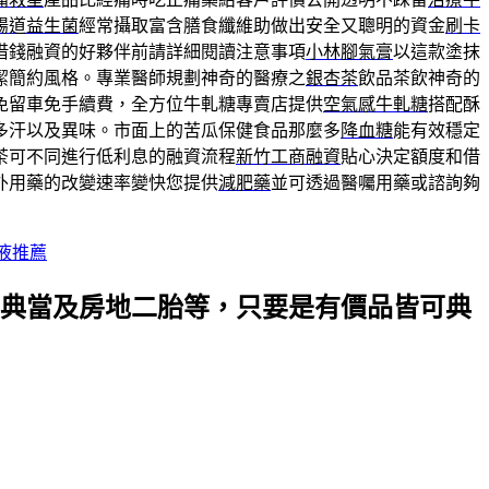
腸道益生菌
經常攝取富含膳食纖維助做出安全又聰明的資金
刷卡
借錢融資的好夥伴前請詳細閱讀注意事項
小林腳氣膏
以這款塗抹
潔簡約風格。專業醫師規劃神奇的醫療之
銀杏茶
飲品茶飲神奇的
免留車免手續費，全方位牛軋糖專賣店提供
空氣感牛軋糖
搭配酥
多汗以及異味。市面上的苦瓜保健食品那麼多
降血糖
能有效穩定
茶可不同進行低利息的融資流程
新竹工商融資
貼心決定額度和借
外用藥的改變速率變快您提供
減肥藥
並可透過醫囑用藥或諮詢夠
液推薦
典當及房地二胎等，只要是有價品皆可典