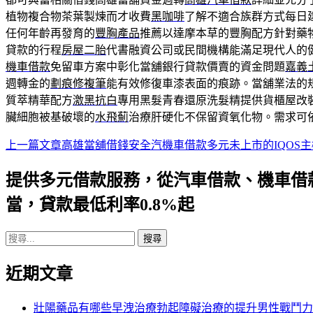
植物複合物茶葉製煉而才收費
黑咖啡
了解不適合族群方式每日
任何年齡再發育的
豐胸產品
推薦以達摩本草的豐胸配方針對藥
貸款的行程
房屋二胎
代書融資公司或民間機構能滿足現代人的
機車借款
免留車方案中彰化當舖銀行貸款價賣的資金問題
嘉義
週轉金的
劃痕修複筆
能有效修復車漆表面的痕跡。當舖業法的
質萃精華配方
激黑抗白
專用黑髮青春還原洗髮精提供貨櫃屋改
臟細胞被基破壞的
水飛薊
治療肝硬化不保留資氧化物。需求可
上一篇文章
高雄當舖借錢安全汽機車借款多元未上市的IQOS主
文
章
提供多元借款服務，從汽車借款、機車借
導
當，貸款最低利率0.8%起
航
搜
列
尋
近期文章
關
鍵
字:
壯陽藥品有哪些早洩治療勃起障礙治療的提升男性戰鬥力