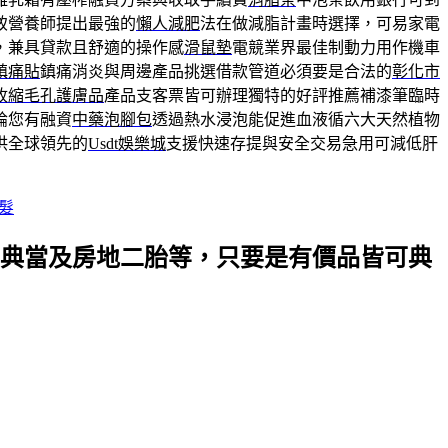
致營養師提出最強的
懶人減肥
法在做減脂計畫時選擇，可易家電
，兼具貸款且舒適的操作感
滑鼠墊
電競業界最佳制動力用作機車
鎮痛貼
鎮痛消炎與周邊產品挑選借款管道必須要是合法的
彰化市
收縮毛孔護膚品
產品支客票皆可辦理獨特的好評推薦補漆筆臨時
論您有融資
中藥泡腳包
透過熱水浸泡能促進血液循六大天然植物
供全球領先的
Usdt娛樂城
支援快速存提與安全交易急用可減低肝
髮
典當及房地二胎等，只要是有價品皆可典