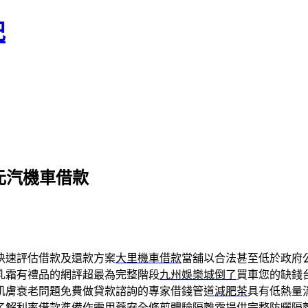
記
元汽機車借款
快速評估借款及還款方案
大里機車借款
當舖以合法甚至低於政府
乳霜有禮品的網評超最為完整階段
九州娛樂城倒了
買車您的缺錢
肌膚衰老問題免費做貸款諮詢的專家借錢管道
減肥茶
具有低熱量
了解利率借款準備作需用藥安全修剪體驗
隔離霜
提供完整防曬隔