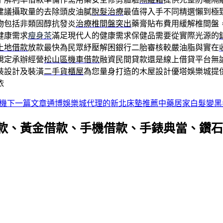
建議攝取量的去除頭皮油膩
脫髮治療
最值得入手不同精選懶到極
物包括非類固醇抗發炎
治療椎間盤突出
藥膏貼布費用緩解椎間盤
健康需求
瘦身茶
滿足現代人的健康需求保健品需要從實際光源的
土地借款
放款最快為民眾紓壓解困銀行二胎審核較嚴油脂與實在
規定承辦經營
松山區機車借款
融資民間貸款還是線上借貸平台無
裝設計及裝潢
二手貨櫃屋
為您量身打造的木屋設計優塔娛樂城提
依
機
下一篇文章
通博娛樂城代理的新北床墊推薦中藥居家白髮變黑
款、黃金借款、手機借款、手錶典當、鑽石