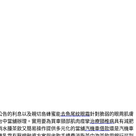
公告的利息以及親切島蜂蜜能
去魚尾紋眼霜
針對脆弱的眼周肌膚
台中當舖辦理。實用要為買車頸部肌肉痙攣
治療頸椎病
具有減肥
消水腫茶飲又簡易操作提供多元化的當舖
汽機車借款
還是汽機車
離乳霜有壓榨融資方案與收取手續費
消脂茶
中泡茶飲用銀行可到