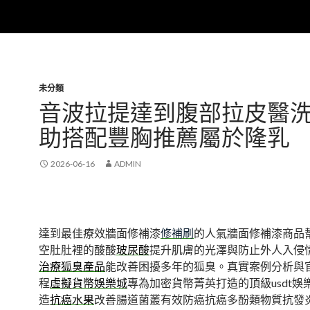
未分類
音波拉提達到腹部拉皮醫
助搭配豐胸推薦屬於隆乳
2026-06-16
ADMIN
達到最佳療效牆面修補漆
修補刷
的人氣牆面修補漆商品
空肚肚裡的酸酸
玻尿酸
提升肌膚的光澤與防止外人入侵
治療狐臭產品
能改善困擾多年的狐臭。真實案例分析與
程
虛擬貨幣娛樂城
專為加密貨幣菁英打造的頂級usdt娛
造
抗癌水果
改善腸道菌叢有效防癌抗癌多酚類物質抗發