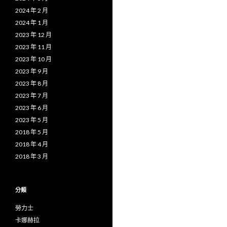
2024 年 2 月
2024 年 1 月
2023 年 12 月
2023 年 11 月
2023 年 10 月
2023 年 9 月
2023 年 8 月
2023 年 7 月
2023 年 6 月
2023 年 5 月
2018 年 5 月
2018 年 4 月
2018 年 3 月
分類
勞力士
卡娜赫拉