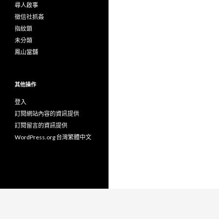
尋人啟事
徵信社抓姦
指紋鎖
未分類
鳳山當舖
其他操作
登入
訂閱網站內容的資訊提供
訂閱留言的資訊提供
WordPress.org 台灣繁體中文