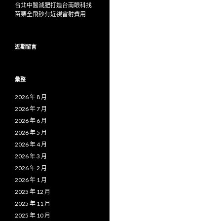
台北中醫減肥打造台南眼科找
苗栗全飛秒有近視雷射費用
近期留言
彙整
2026 年 8 月
2026 年 7 月
2026 年 6 月
2026 年 5 月
2026 年 4 月
2026 年 3 月
2026 年 2 月
2026 年 1 月
2025 年 12 月
2025 年 11 月
2025 年 10 月