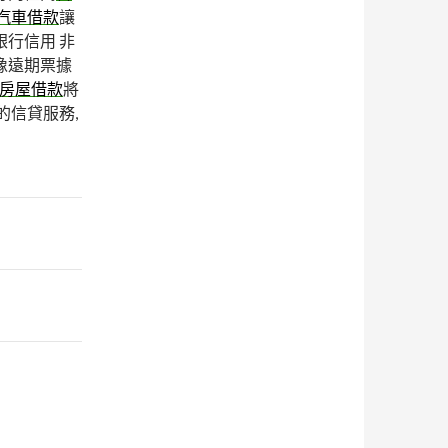
汽車借款
讓
行信用 非
像遠期票據
房屋借款
將
的信貸服務,