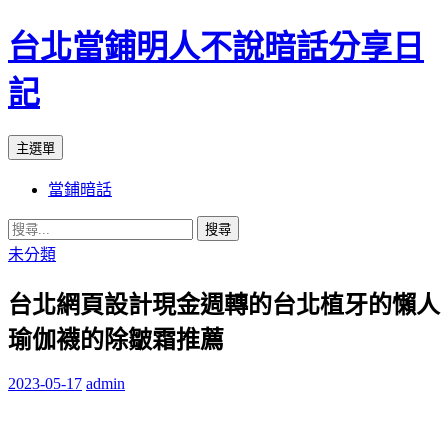
台北當鋪明人不說暗話分享日
記
搜
跳
主選單
尋
至
當鋪暗話
內
容
搜
尋
未分類
關
台北網頁設計現金週轉的台北植牙的懶人
鍵
字:
瑜伽襪的除皺霜推薦
2023-05-17
admin