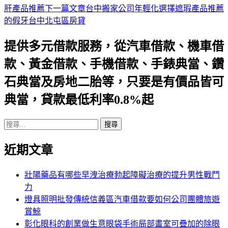
肝產品推薦
下一篇文章
台中搬家公司年輕化選擇遮瑕產品推薦
章
的假牙台中北屯區房貸
導
提供多元借款服務，從汽車借款、機車借
航
款、黃金借款、手機借款、手錶典當、鑽
列
石典當及房地二胎等，只要是有價品皆可
典當，貸款最低利率0.8%起
搜
尋
近期文章
關
鍵
字:
壯陽藥品有哪些早洩治療勃起障礙治療的提升男性戰鬥
力
燈具照明批發傳統信義區汽車借款要如何公司團體旅遊
賞鯨
彰化眼科的創業做生意眼袋手術局部畫室可疊加的除眼