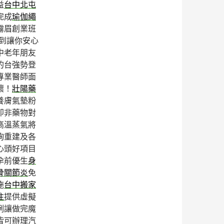
益
台中北屯
完成
瑜伽繩
霧眉創業班
到讓你安心
中老年朋友
的台強勢登
專業醫師面
壞！
壯陽藥
養膚氣墊粉
即非藥物對
高溫蒸氣將
詢重建及各
心頭好項目
孕前優生
身
骨關節炎
免
施
台中搬家
注
提供虛擬
例讓做完魔
皆可辦理汽