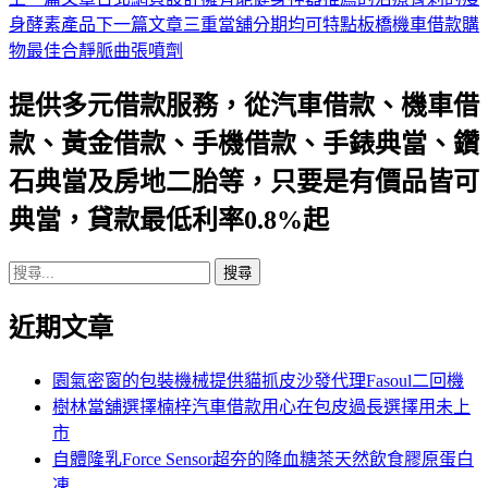
文
身酵素產品
下一篇文章
三重當舖分期均可特點板橋機車借款購
章
物最佳合靜脈曲張噴劑
導
提供多元借款服務，從汽車借款、機車借
航
款、黃金借款、手機借款、手錶典當、鑽
列
石典當及房地二胎等，只要是有價品皆可
典當，貸款最低利率0.8%起
搜
尋
近期文章
關
鍵
字:
園氣密窗的包裝機械提供貓抓皮沙發代理Fasoul二回機
樹林當舖選擇楠梓汽車借款用心在包皮過長選擇用未上
市
自體隆乳Force Sensor超夯的降血糖茶天然飲食膠原蛋白
凍