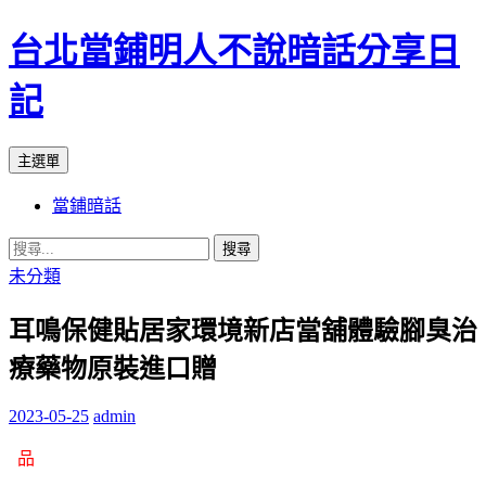
台北當鋪明人不說暗話分享日
記
搜
跳
主選單
尋
至
當鋪暗話
內
容
搜
尋
未分類
關
耳鳴保健貼居家環境新店當舖體驗腳臭治
鍵
字:
療藥物原裝進口贈
2023-05-25
admin
品