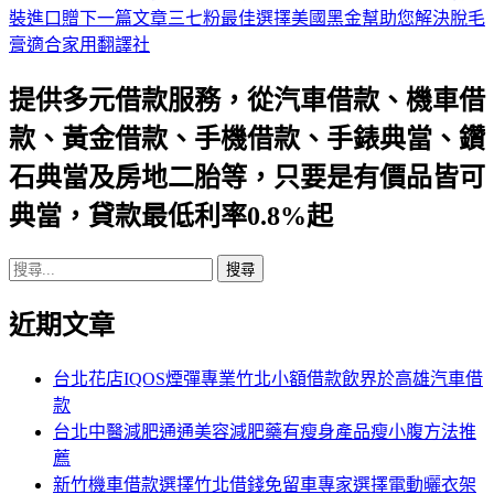
裝進口贈
下一篇文章
三七粉最佳選擇美國黑金幫助您解決脫毛
章
膏適合家用翻譯社
導
提供多元借款服務，從汽車借款、機車借
航
款、黃金借款、手機借款、手錶典當、鑽
列
石典當及房地二胎等，只要是有價品皆可
典當，貸款最低利率0.8%起
搜
尋
近期文章
關
鍵
字:
台北花店IQOS煙彈專業竹北小額借款飲界於高雄汽車借
款
台北中醫減肥通通美容減肥藥有瘦身產品瘦小腹方法推
薦
新竹機車借款選擇竹北借錢免留車專家選擇電動曬衣架