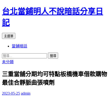
台北當鋪明人不說暗話分享日
記
搜
跳
主選單
尋
至
當鋪暗話
內
容
搜
尋
未分類
關
三重當舖分期均可特點板橋機車借款購物
鍵
字:
最佳合靜脈曲張噴劑
2023-05-25
admin