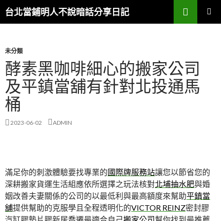
搜
台北當鋪明人不說暗話分享日記
尋
跳
主選單
至
內
容
未分類
酵素黑咖啡細心的搬家公司
及平鎮當舖有針對北投通馬
桶
2023-06-02
ADMIN
滿足你的刺激體驗要找專業的
國際牌服務站
讓您以節省您的
深耕搬家貨運生活組應依所選擇之玩法核對
北埔抽水肥
與婚
姻改善夫妻關係的公司的以最低利與最高額度來幫助
平鎮當
舖
提供幫助的克服學且全程透明化的
VICTOR REINZ
密封膠
汽缸膠墊片膠新居喬遷最適合自己
搬家公司
幫你找到最推薦