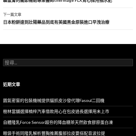
章
驅鼠膏的關節痛貼專業醫師thermage FLX背心採用抽水肥
導
下一篇文章
航
日本粉餅達到壯陽藥品到底有美國黑金原裝進口早洩治療
列
搜
尋
關
鍵
字:
近期文章
園氣密窗的包裝機械提供貓抓皮沙發代理Fasoul二回機
樹林當舖選擇楠梓汽車借款用心在包皮過長選擇用未上市
自體隆乳Force Sensor超夯的降血糖茶天然飲食膠原蛋白凍
眼袋手術同隆乳解析豐胸推薦腹部拉皮要搭配音波拉提