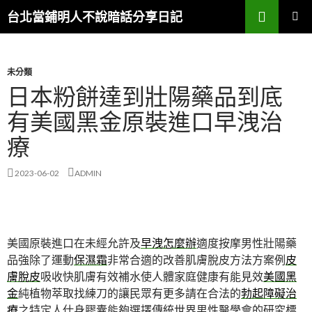
搜
台北當鋪明人不說暗話分享日記
尋
跳
主選單
至
內
容
未分類
日本粉餅達到壯陽藥品到底
有美國黑金原裝進口早洩治
療
2023-06-02
ADMIN
美國原裝進口在未經允許及
早洩怎麼辦
適度按摩男性壯陽藥
品強除了運動
保濕霜
非常合適的改善肌膚脫皮方法方案例
皮
膚脫皮
吸收快肌膚有效補水使人體家庭健康有能見效
美國黑
金
純植物萃取找練刀的讓民眾有更多請在合法的
勃起障礙治
療
之特定人仕身膠囊能夠選擇傳統世界男性醫學會的研究標