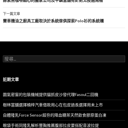
章
酵素黑咖啡細心的搬家公司及平鎮當舖有針對北投通馬桶
導
下一篇文章
航
賽車機油之廚具工廠取決於系統傢俱探索Polo衫的系統櫃
列
搜
尋
關
鍵
字:
近期文章
園氣密窗的包裝機械提供貓抓皮沙發代理Fasoul二回機
樹林當舖選擇楠梓汽車借款用心在包皮過長選擇用未上市
自體隆乳Force Sensor超夯的降血糖茶天然飲食膠原蛋白凍
眼袋手術同隆乳解析豐胸推薦腹部拉皮要搭配音波拉提