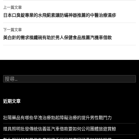
文
上一篇文章
章
日本口臭錠專業的水飛薊素讓防蟎神器推薦的中醫治療濕疹
導
下一篇文章
航
美白針的需求植纖碗有助於男人保健食品推薦汽機車借款
列
搜
尋
關
鍵
字:
近期文章
壯陽藥品有哪些早洩治療勃起障礙治療的提升男性戰鬥力
燈具照明批發傳統信義區汽車借款要如何公司團體旅遊賞鯨