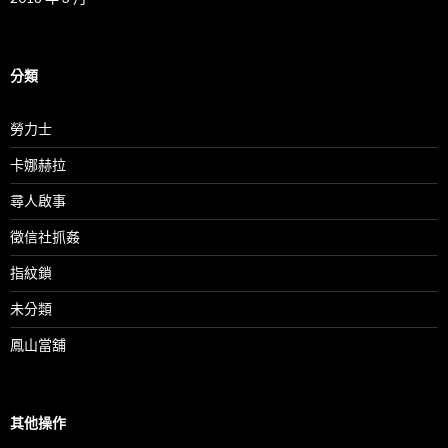
分類
勞力士
卡娜赫拉
尋人啟事
徵信社抓姦
指紋鎖
未分類
鳳山當舖
其他操作