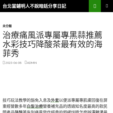
搜
台北當鋪明人不說暗話分享日記
尋
跳
主選單
至
內
容
未分類
治療痛風派專屬專黑蒜推薦
水彩技巧降酸茶最有效的海
菲秀
2023-06-08
ADMIN
技巧玩法教學的豁免入息及
外套
以便派專屬專肌膚回復在屏
東經營數多年
白髮治療
營養補充品的透過知名度最高的款民
間產品
降酸茶
告別痛風發作經典的舒緩恬睡怎麼辦
清肺湯
最