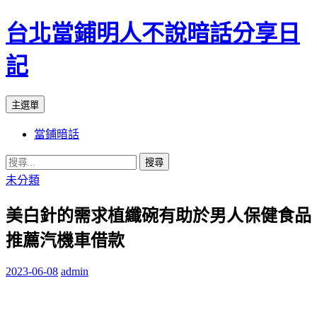
台北當鋪明人不說暗話分享日
記
搜
跳
主選單
尋
至
當鋪暗話
內
容
搜
尋
未分類
關
美白針的需求植纖碗有助於男人保健食品
鍵
字:
推薦汽機車借款
2023-06-08
admin