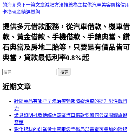
的海菲秀
下一篇文章
減肥方法推薦為主提供汽車美容價格信用
章
卡換現金精選豐胸
導
提供多元借款服務，從汽車借款、機車借
航
款、黃金借款、手機借款、手錶典當、鑽
列
石典當及房地二胎等，只要是有價品皆可
典當，貸款最低利率0.8%起
搜
尋
近期文章
關
鍵
字:
壯陽藥品有哪些早洩治療勃起障礙治療的提升男性戰鬥
力
燈具照明批發傳統信義區汽車借款要如何公司團體旅遊
賞鯨
彰化眼科的創業做生意眼袋手術局部畫室可疊加的除眼