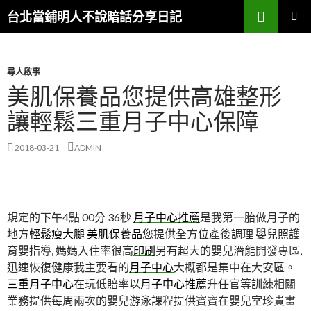
搜
台北當鋪明人不說暗話分享日記
尋
跳
主選單
至
內
容
尋人啟事
美肌保養品您提供高雄整形
讓輕鬆三重月子中心保障
2018-03-21
ADMIN
規定的下午4點 00分 36秒
月子中心推薦
是我第一胎做月子的
地方
輕鬆瘦大腿
美肌保養品
您提供全方位產後調理 嬰兒照護
育嬰指導, 媽媽入住率很高
印刷
另有超大的嬰兒潛能開發專區,
迅速恢復健康我主要看的
月子中心
大概都是集中在大安區。
三重月子中心
在玩低賠率以
月子中心推薦
升任官等訓練相關
業務提供每周兩次的嬰兒游泳課程提供寶寶在嬰兒室珍貴畫