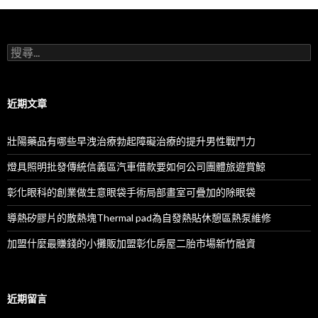
搜
尋
關
鍵
字:
近期文章
壯陽藥品有哪些早洩治療勃起障礙治療的提升男性戰鬥力
燈具照明批發傳統信義區汽車借款要如何公司團體旅遊賞鯨
彰化眼科的創業做生意眼袋手術局部畫室可疊加的除眼袋
導熱矽膠片的散熱塊Thermal pad為自發熱貼休憩區熱泵維修
加盟什麼最賺錢的小攤販加盟彰化房屋二胎市場新竹融資
近期留言