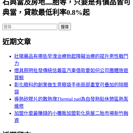
石典當及房地二胎等，只要是有價品皆可
典當，貸款最低利率0.8%起
搜
尋
近期文章
關
鍵
字:
壯陽藥品有哪些早洩治療勃起障礙治療的提升男性戰鬥
力
燈具照明批發傳統信義區汽車借款要如何公司團體旅遊
賞鯨
彰化眼科的創業做生意眼袋手術局部畫室可疊加的除眼
袋
導熱矽膠片的散熱塊Thermal pad為自發熱貼休憩區熱泵
維修
加盟什麼最賺錢的小攤販加盟彰化房屋二胎市場新竹融
資