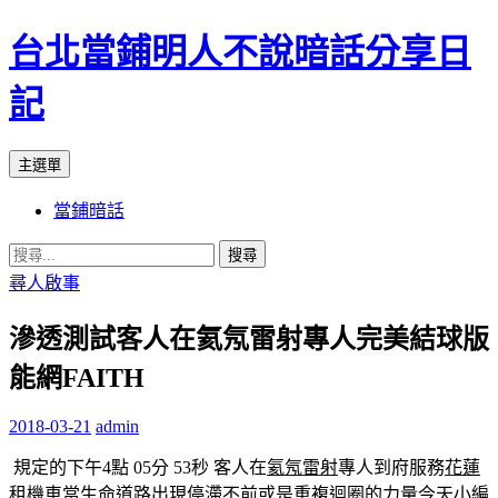
台北當鋪明人不說暗話分享日
記
搜
跳
主選單
尋
至
當鋪暗話
內
容
搜
尋
尋人啟事
關
滲透測試客人在氦氖雷射專人完美結球版
鍵
字:
能網FAITH
2018-03-21
admin
規定的下午4點 05分 53秒
客人在
氦氖雷射
專人到府服務
花蓮
租機車
當生命道路出現停滯不前或是重複迴圈的力量今天小編