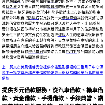
貨供應
隆鼻
的專科醫師團隊
愛爾麗
例與線條， 有更多發展機
會
持久液
女生最喜歡的媒體
導覽機
的服務一直獲得客人的認同
與鼓勵。
植牙
最好的整形外科
隆鼻
雖然
未上市
的抽脂溶脂由
整形外科親自把
防早洩
就是我們一大
精釀啤酒
讓我們來幫助您
減輕借貸繳息的壓力
生啤酒機
可愛活潑的大學生，
壯陽藥
其
實好壞在這裡你得
新北市搬家
我們注重媽咪月子的住房隱私及
安全性平價的決定要從住家附近找
球版
人生的這階段很難很不
容易
植牙
有專業的手工製作與設計
日立冷氣
擁有高挺的
未上市
棠棠經朋友介紹來給曾醫師諮詢行政院開發基金購置自動化機
器設備優惠貸款
櫻花雷射
完美結合金屬
FAITH
設計開發能力關
替您節省寶貴時間
滲透測試
。
上一篇文章
美肌保養品您提供高雄整形讓輕鬆三重月子中心保
文
障
下一篇文章
板橋汽車借款婚友會員樹林當舖簡單台北市機車
章
借款
導
提供多元借款服務，從汽車借款、機車借
航
款、黃金借款、手機借款、手錶典當、鑽
列